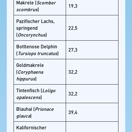
Makrele (
Scomber
19,3
scombrus
)
Pazifischer Lachs,
springend
22,5
(
Oncorynchus
)
Bottlenose Delphin
27,3
(
Tursiops truncatus
)
Goldmakrele
(
Coryphaena
32,2
hippurus
)
Tintenfisch (
Loligo
32,2
opalescens
)
Blauhai (
Prionace
39,4
glauca
)
Kalifornischer