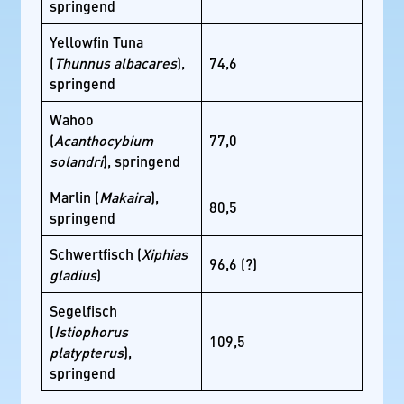
springend
Yellowfin Tuna
(
Thunnus albacares
),
74,6
springend
Wahoo
(
Acanthocybium
77,0
solandri
), springend
Marlin (
Makaira
),
80,5
springend
Schwertfisch (
Xiphias
96,6 (?)
gladius
)
Segelfisch
(
Istiophorus
109,5
platypterus
),
springend