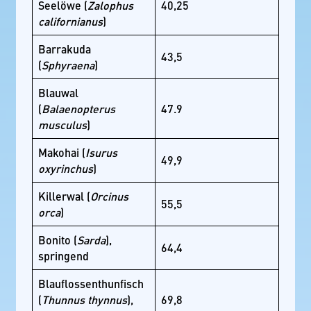
Seelöwe (
Zalophus
40,25
californianus
)
Barrakuda
43,5
(
Sphyraena
)
Blauwal
(
Balaenopterus
47.9
musculus
)
Makohai (
Isurus
49,9
oxyrinchus
)
Killerwal (
Orcinus
55,5
orca
)
Bonito (
Sarda
),
64,4
springend
Blauflossenthunfisch
(
Thunnus thynnus
),
69,8