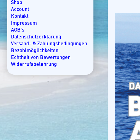
Kroatien
Shop
Kuba
Account
Lakkadiven
Kontakt
Madagaskar
Impressum
Malaysia
AGB’s
Malediven
Datenschutzerklärung
Mallorca
Versand- & Zahlungsbedingungen
Marokko
Bezahlmöglichkeiten
Mauritius
Echtheit von Bewertungen
Mexiko
Widerrufsbelehrung
Mosambik
Namibia
Nicaragua
Norwegen
Oman
Ostsee
Panama
Rangiroa
Seychellen
Slowenien
Spanien