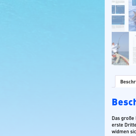
Beschr
Besc
Das große 
erste Drit
widmen sic