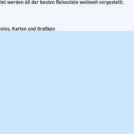
ttel werden 60 der besten Reiseziele weltweit vorgestellt.
otos, Karten und Grafiken
3-00-060112-5
 einen Kommentar
l-Adresse wird nicht veröffentlicht.
Erforderliche Felder sin
r
*