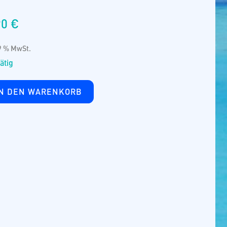
90
€
19 % MwSt.
ätig
IN DEN WARENKORB
n
e