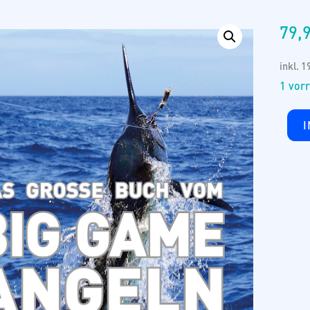
79,
inkl. 
1 vorr
Das
Große
Buch
vom
Big
Game
Angel
Meng