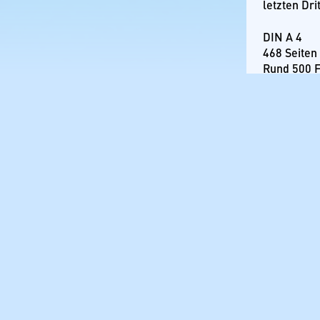
letzten Dri
DIN A 4
468 Seiten
Rund 500 F
ISBN 978-
Schreibe
Deine E-Mai
Kommenta