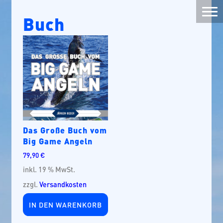
Buch
Das Große Buch vom
Big Game Angeln
79,90
€
inkl. 19 % MwSt.
zzgl.
Versandkosten
IN DEN WARENKORB