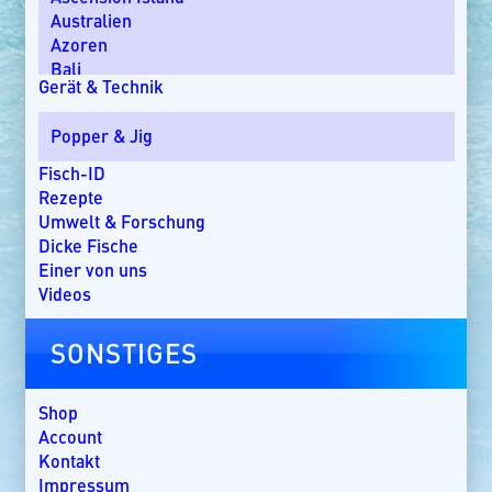
Australien
Azoren
Bali
Gerät & Technik
Bom Bom Island
Costa Rica
Popper & Jig
Dänemark
Dominikanische Republik
Fisch-ID
Ebro-Delta
Rezepte
England
Umwelt & Forschung
Florida
Dicke Fische
Griechenland
Einer von uns
Guatemala
Videos
Irland
Kanada
SONSTIGES
Kap Verde
Kenia
Kroatien
Shop
Kuba
Account
Lakkadiven
Kontakt
Madagaskar
Impressum