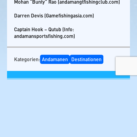
Mohan “Bunty” Rao (andamangtfishingclub.com)
Darren Devis (Gamefishingasia.com)
Captain Hook – Qutub (Info:
andamansportsfishing.com)
Kategorien:
Andamanen
Destinationen
Schreibe einen Kommentar
Deine E-Mail-Adresse wird nicht veröffentlicht.
Erforderliche Felder sind mit
*
markiert
Kommentar
*