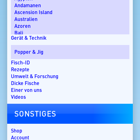
Andamanen
Ascension Island
Australien
Azoren
Bali
Gerät & Technik
Bom Bom Island
Costa Rica
Popper & Jig
Dänemark
Dominikanische Republik
Fisch-ID
Ebro-Delta
Rezepte
England
Umwelt & Forschung
Florida
Dicke Fische
Griechenland
Einer von uns
Guatemala
Videos
Irland
Kanada
SONSTIGES
Kap Verde
Kenia
Kroatien
Shop
Kuba
Account