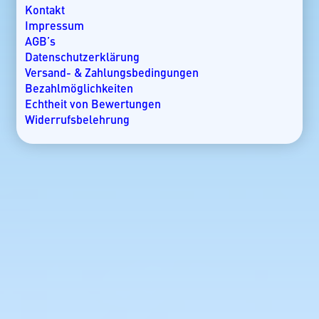
Lakkadiven
Kontakt
Madagaskar
Impressum
Malaysia
AGB’s
Malediven
Datenschutzerklärung
Mallorca
Versand- & Zahlungsbedingungen
Marokko
Bezahlmöglichkeiten
Mauritius
Echtheit von Bewertungen
Mexiko
Widerrufsbelehrung
Mosambik
Namibia
Nicaragua
Norwegen
Oman
Ostsee
Panama
Rangiroa
Seychellen
Slowenien
Spanien
Tansania