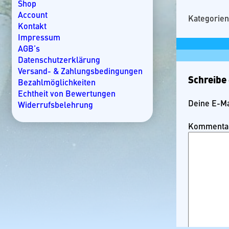
Kroatien
Shop
Kuba
Account
Kategorien
Lakkadiven
Kontakt
Madagaskar
Impressum
Malaysia
AGB’s
Malediven
Datenschutzerklärung
Mallorca
Versand- & Zahlungsbedingungen
Schreibe
Marokko
Bezahlmöglichkeiten
Mauritius
Echtheit von Bewertungen
Mexiko
Deine E-Mai
Widerrufsbelehrung
Mosambik
Namibia
Kommenta
Nicaragua
Norwegen
Oman
Ostsee
Panama
Rangiroa
Seychellen
Slowenien
Spanien