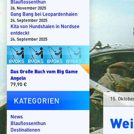
Blauflossenthun
26. November 2025
Gang Bang bei Leopardenhaien
24. September 2025
Kita von Hundshaien in Nordsee
entdeckt
24. September 2025
Das Große Buch vom Big Game
Angeln
79,90
€
15. Oktobe
KATEGORIEN
Wei
News
Blauflossenthun
Destinationen