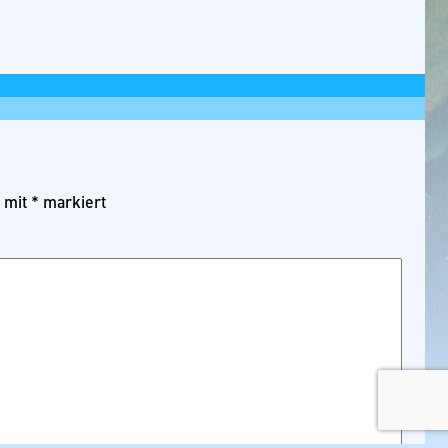
d mit
*
markiert