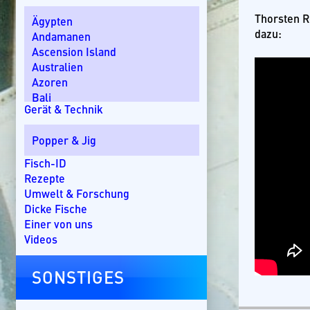
Thorsten R
Ägypten
dazu:
Andamanen
Ascension Island
Australien
Azoren
Bali
Gerät & Technik
Bom Bom Island
Costa Rica
Popper & Jig
Dänemark
Dominikanische Republik
Fisch-ID
Ebro-Delta
Rezepte
England
Umwelt & Forschung
Florida
Dicke Fische
Griechenland
Einer von uns
Guatemala
Videos
Irland
Kanada
SONSTIGES
Kap Verde
Kenia