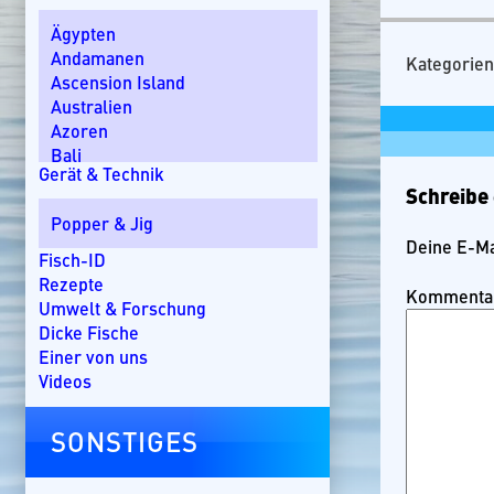
Ägypten
Andamanen
Kategorien
Ascension Island
Australien
Azoren
Bali
Gerät & Technik
Bom Bom Island
Schreibe
Costa Rica
Popper & Jig
Dänemark
Deine E-Mai
Dominikanische Republik
Fisch-ID
Ebro-Delta
Rezepte
Kommenta
England
Umwelt & Forschung
Florida
Dicke Fische
Griechenland
Einer von uns
Guatemala
Videos
Irland
Kanada
SONSTIGES
Kap Verde
Kenia