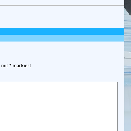
d mit
*
markiert