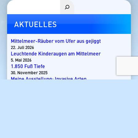
Suchen
AKTUELLES
Mittelmeer-Räuber vom Ufer aus gejiggt
22. Juli 2026
Leuchtende Kinderaugen am Mittelmeer
5. Mai 2026
1.850 Fuß Tiefe
30. November 2025
Meine Ausstellung: Invasive Arten
26. November 2025
ICCAT erhöht Quote für Blauflossenthun
26. November 2025
Gang Bang bei Leopardenhaien
24. September 2025
Kita von Hundshaien in Nordsee entdeckt
24. September 2025