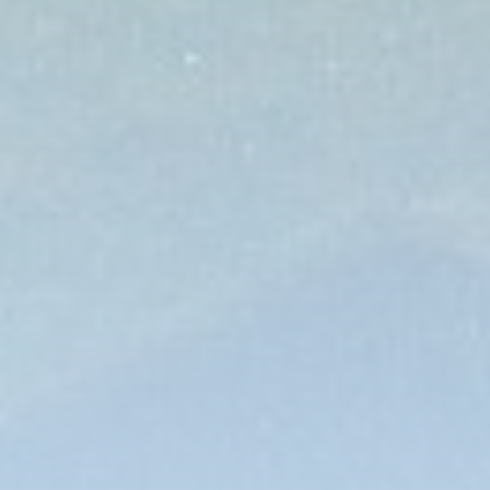
Panama
Rangiroa
Seychellen
Slowenien
Spanien
Tansania