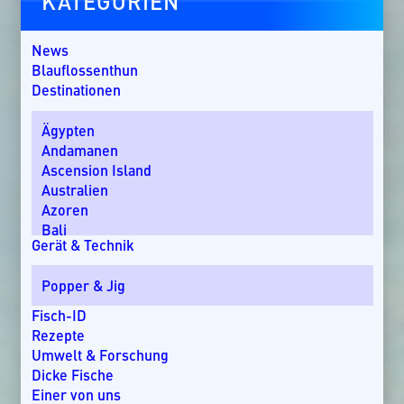
KATEGORIEN
News
Blauflossenthun
Destinationen
Ägypten
Andamanen
Ascension Island
Australien
Azoren
Bali
Gerät & Technik
Bom Bom Island
Costa Rica
Popper & Jig
Dänemark
Dominikanische Republik
Fisch-ID
Ebro-Delta
Rezepte
England
Umwelt & Forschung
Florida
Dicke Fische
Griechenland
Einer von uns