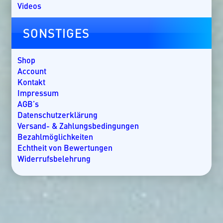
Guatemala
Videos
Irland
Kanada
SONSTIGES
Kap Verde
Kenia
Kroatien
Shop
Kuba
Account
Lakkadiven
Kontakt
Madagaskar
Impressum
Malaysia
AGB’s
Malediven
Datenschutzerklärung
Mallorca
Versand- & Zahlungsbedingungen
Marokko
Bezahlmöglichkeiten
Mauritius
Echtheit von Bewertungen
Mexiko
Widerrufsbelehrung
Mosambik
Namibia
Nicaragua
Norwegen
Oman
Ostsee