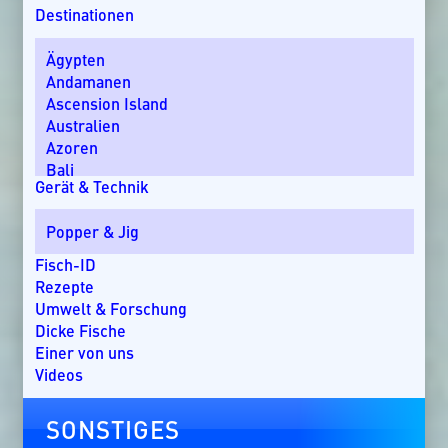
Destinationen
Ägypten
Andamanen
Ascension Island
Australien
Azoren
Bali
Gerät & Technik
Bom Bom Island
Costa Rica
Popper & Jig
Dänemark
Dominikanische Republik
Fisch-ID
Ebro-Delta
Rezepte
England
Umwelt & Forschung
Florida
Dicke Fische
Griechenland
Einer von uns
Guatemala
Videos
Irland
Kanada
SONSTIGES
Kap Verde