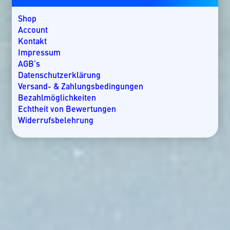
Kenia
Kroatien
Shop
Kuba
Account
Lakkadiven
Kontakt
Madagaskar
Impressum
Malaysia
AGB’s
Malediven
Datenschutzerklärung
Mallorca
Versand- & Zahlungsbedingungen
Marokko
Bezahlmöglichkeiten
Mauritius
Echtheit von Bewertungen
Mexiko
Widerrufsbelehrung
Mosambik
Namibia
Nicaragua
Norwegen
Oman
Ostsee
Panama
Rangiroa
Seychellen
Slowenien