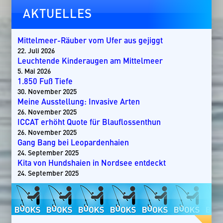
AKTUELLES
Mittelmeer-Räuber vom Ufer aus gejiggt
22. Juli 2026
Leuchtende Kinderaugen am Mittelmeer
5. Mai 2026
1.850 Fuß Tiefe
30. November 2025
Meine Ausstellung: Invasive Arten
26. November 2025
ICCAT erhöht Quote für Blauflossenthun
26. November 2025
Gang Bang bei Leopardenhaien
24. September 2025
Kita von Hundshaien in Nordsee entdeckt
24. September 2025