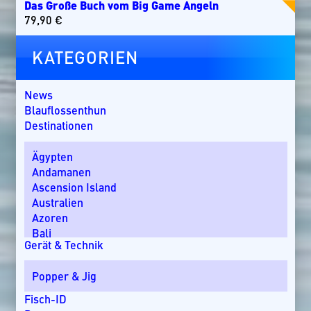
Das Große Buch vom Big Game Angeln
79,90
€
KATEGORIEN
News
Blauflossenthun
Destinationen
Ägypten
Andamanen
Ascension Island
Australien
Azoren
Bali
Gerät & Technik
Bom Bom Island
Costa Rica
Popper & Jig
Dänemark
Dominikanische Republik
Fisch-ID
Ebro-Delta