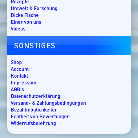
Rezepte
England
Umwelt & Forschung
Florida
Dicke Fische
Griechenland
Einer von uns
Guatemala
Videos
Irland
Kanada
SONSTIGES
Kap Verde
Kenia
Kroatien
Shop
Kuba
Account
Lakkadiven
Kontakt
Madagaskar
Impressum
Malaysia
AGB’s
Malediven
Datenschutzerklärung
Mallorca
Versand- & Zahlungsbedingungen
Marokko
Bezahlmöglichkeiten
Mauritius
Echtheit von Bewertungen
Mexiko
Widerrufsbelehrung
Mosambik
Namibia