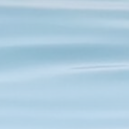
Nicaragua
Norwegen
Oman
Ostsee
Panama
Rangiroa
Seychellen
Slowenien
Spanien
Tansania