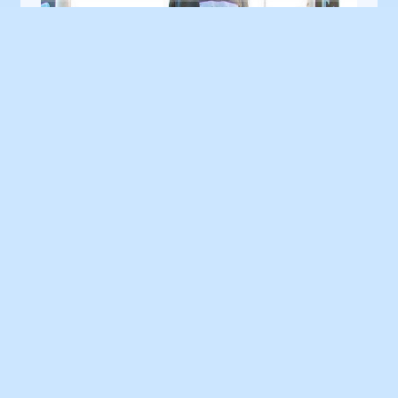
Schließlich gewann der Höhlenbewohner in mir
und ich genoss die Situation in vollen Zügen.
Dann der Moment der Wahrheit!
Zeit, sie zu wiegen.
621 lb!!
Der Manager brachte Bier.