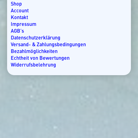
Kroatien
Shop
Kuba
Account
Lakkadiven
Kontakt
Madagaskar
Impressum
Malaysia
AGB’s
Malediven
Datenschutzerklärung
Mallorca
Versand- & Zahlungsbedingungen
Marokko
Bezahlmöglichkeiten
Mauritius
Echtheit von Bewertungen
Mexiko
Widerrufsbelehrung
Mosambik
Namibia
Nicaragua
Norwegen
Oman
Ostsee
Panama
Rangiroa
Seychellen
Slowenien
Spanien