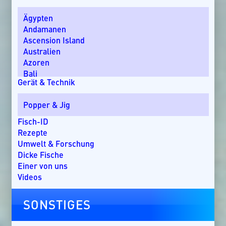
Ägypten
Andamanen
Ascension Island
Australien
Azoren
Bali
Gerät & Technik
Bom Bom Island
Costa Rica
Popper & Jig
Dänemark
Dominikanische Republik
Fisch-ID
Ebro-Delta
Rezepte
England
Umwelt & Forschung
Florida
Dicke Fische
Griechenland
Einer von uns
Guatemala
Videos
Irland
Kanada
SONSTIGES
Kap Verde
Kenia