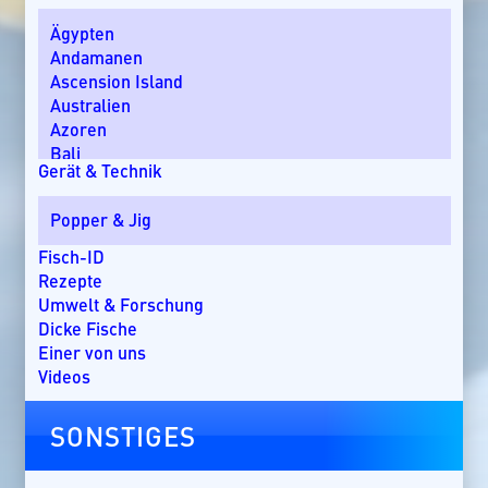
Ägypten
Andamanen
Ascension Island
Australien
Azoren
Bali
Gerät & Technik
Bom Bom Island
Costa Rica
Popper & Jig
Dänemark
Dominikanische Republik
Fisch-ID
Ebro-Delta
Rezepte
England
Umwelt & Forschung
Florida
Dicke Fische
Griechenland
Einer von uns
Guatemala
Videos
Irland
Kanada
SONSTIGES
Kap Verde
Kenia