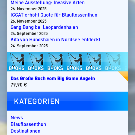
Meine Ausstellung: Invasive Arten
26. November 2025
ICCAT erhöht Quote für Blauflossenthun
26. November 2025
Gang Bang bei Leopardenhaien
24. September 2025
Kita von Hundshaien in Nordsee entdeckt
24. September 2025
Das Große Buch vom Big Game Angeln
79,90
€
KATEGORIEN
News
Blauflossenthun
Destinationen