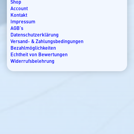
Kroatien
Shop
Kuba
Account
Lakkadiven
Kontakt
Madagaskar
Impressum
Malaysia
AGB’s
Malediven
Datenschutzerklärung
Mallorca
Versand- & Zahlungsbedingungen
Marokko
Bezahlmöglichkeiten
Mauritius
Echtheit von Bewertungen
Mexiko
Widerrufsbelehrung
Mosambik
Namibia
Nicaragua
Norwegen
Oman
Ostsee
Panama
Rangiroa
Seychellen
Slowenien
Spanien