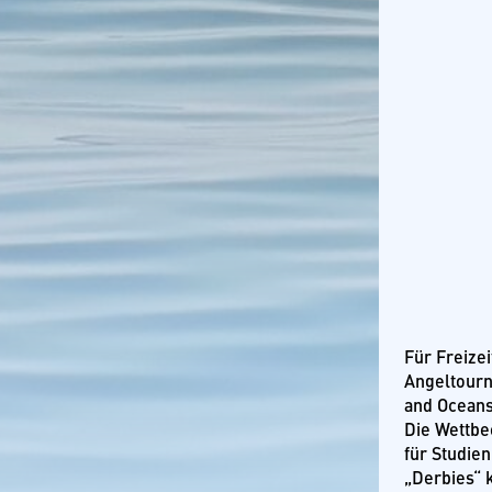
Tansania
Für Freizei
Angeltourn
and Oceans
Die Wettbe
für Studie
„Derbies“ 