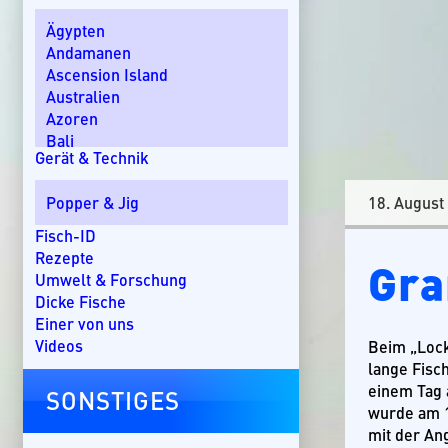
Ägypten
Andamanen
Ascension Island
Australien
Azoren
Bali
Gerät & Technik
Bom Bom Island
Costa Rica
18. August
Popper & Jig
Dänemark
Dominikanische Republik
Fisch-ID
Ebro-Delta
Rezepte
Gra
England
Umwelt & Forschung
Florida
Dicke Fische
Griechenland
Einer von uns
Guatemala
Videos
Beim „Lock
Irland
lange Fisch
Kanada
einem Tag 
SONSTIGES
Kap Verde
wurde am 1
Kenia
mit der An