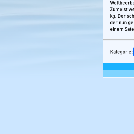
Wettbeerbe
Zumeist we
kg. Der sc
der nun ge
einem Satel
Kategorie:
Schreibe
Deine E-Mai
Kommenta