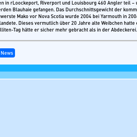
n in rLoockeport, Riverport und Louisbourg 460 Angler teil – 
rden Blauhaie gefangen. Das Durchschnittsgewicht der kommer
hwerste Mako vor Nova Scotia wurde 2004 bei Yarmouth in 200
landete. Dieses vermutlich über 20 Jahre alte Weibchen hatte e
liten-Tag hätte er sicher mehr gebracht als in der Abdeckerei
News
 einen Kommentar
l-Adresse wird nicht veröffentlicht.
Erforderliche Felder sin
r
*