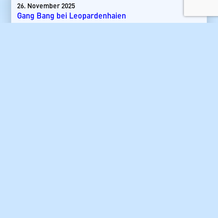
26. November 2025
Gang Bang bei Leopardenhaien
24. September 2025
Kita von Hundshaien in Nordsee entdeckt
24. September 2025
Das Große Buch vom Big Game Angeln
79,90
€
KATEGORIEN
News
Blauflossenthun
Destinationen
Ägypten
Andamanen