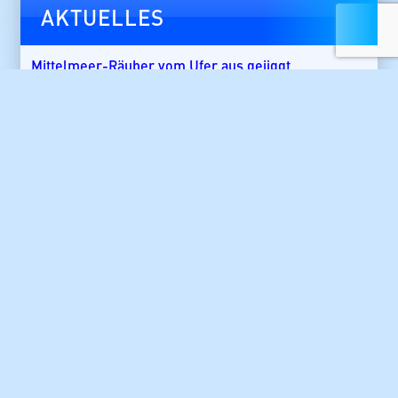
AKTUELLES
Mittelmeer-Räuber vom Ufer aus gejiggt
22. Juli 2026
Leuchtende Kinderaugen am Mittelmeer
5. Mai 2026
1.850 Fuß Tiefe
30. November 2025
Meine Ausstellung: Invasive Arten
26. November 2025
ICCAT erhöht Quote für Blauflossenthun
26. November 2025
Gang Bang bei Leopardenhaien
24. September 2025
Kita von Hundshaien in Nordsee entdeckt
24. September 2025
Das Große Buch vom Big Game Angeln