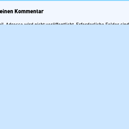
 einen Kommentar
l-Adresse wird nicht veröffentlicht.
Erforderliche Felder sin
r
*
resse
*