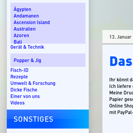
Ägypten
Andamanen
Ascension Island
Australien
Azoren
13. Januar
Bali
Gerät & Technik
Bom Bom Island
Das
Costa Rica
Popper & Jig
Dänemark
Dominikanische Republik
Fisch-ID
Ebro-Delta
Rezepte
Ihr könnt 
England
Umwelt & Forschung
Ich liefere
Florida
Dicke Fische
Meine Druc
Griechenland
Einer von uns
Papier ges
Guatemala
Videos
Online Sh
Irland
mit PayPal
Kanada
SONSTIGES
Kap Verde
Kenia