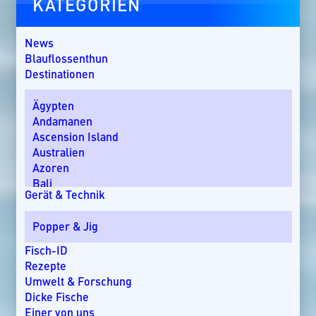
KATEGORIEN
News
Blauflossenthun
Destinationen
Ägypten
Andamanen
Ascension Island
Australien
Azoren
Bali
Gerät & Technik
Bom Bom Island
Costa Rica
Popper & Jig
Dänemark
Dominikanische Republik
Fisch-ID
Ebro-Delta
Rezepte
England
Umwelt & Forschung
Florida
Dicke Fische
Griechenland
Einer von uns