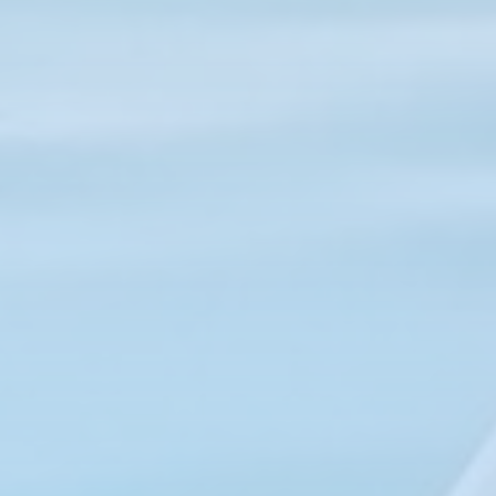
Ostsee
Panama
Rangiroa
Seychellen
Slowenien
Spanien
Tansania