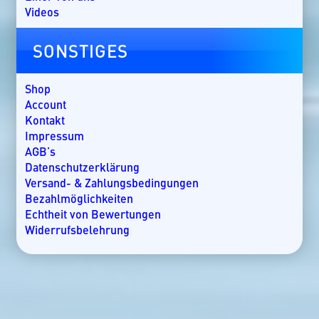
Guatemala
Videos
Irland
Kanada
SONSTIGES
Kap Verde
Kenia
Kroatien
Shop
Kuba
Account
Lakkadiven
Kontakt
Madagaskar
Impressum
Malaysia
AGB’s
Malediven
Datenschutzerklärung
Mallorca
Versand- & Zahlungsbedingungen
Marokko
Bezahlmöglichkeiten
Mauritius
Echtheit von Bewertungen
Mexiko
Widerrufsbelehrung
Mosambik
Namibia
Nicaragua
Norwegen
Oman