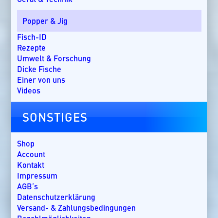
Bom Bom Island
Costa Rica
Popper & Jig
Dänemark
Dominikanische Republik
Fisch-ID
Ebro-Delta
Rezepte
England
Umwelt & Forschung
Florida
Dicke Fische
Griechenland
Einer von uns
Guatemala
Videos
Irland
Kanada
SONSTIGES
Kap Verde
Kenia
Kroatien
Shop
Kuba
Account
Lakkadiven
Kontakt
Madagaskar
Impressum
Malaysia
AGB’s
Malediven
Datenschutzerklärung
Mallorca
Versand- & Zahlungsbedingungen
Marokko