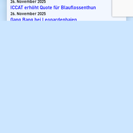
26. November 2025
ICCAT erhöht Quote für Blauflossenthun
26. November 2025
Gang Bang bei Leopardenhaien
24. September 2025
Kita von Hundshaien in Nordsee entdeckt
24. September 2025
Das Große Buch vom Big Game Angeln
79,90
€
KATEGORIEN
News
Blauflossenthun
Destinationen