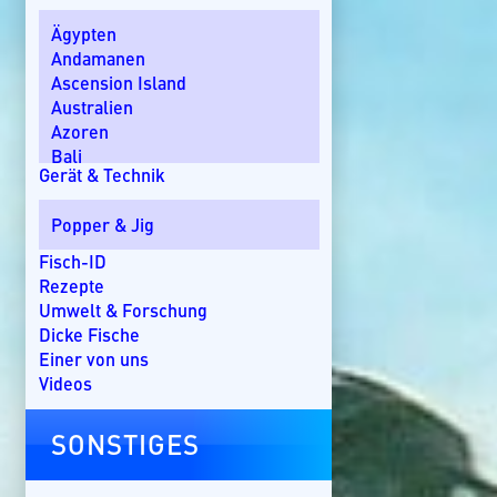
Ägypten
Andamanen
Ascension Island
Australien
Azoren
Bali
Gerät & Technik
Bom Bom Island
Costa Rica
Popper & Jig
Dänemark
Dominikanische Republik
Fisch-ID
Ebro-Delta
Rezepte
England
Umwelt & Forschung
Florida
Dicke Fische
Griechenland
Einer von uns
Guatemala
Videos
Irland
Kanada
SONSTIGES
Kap Verde
Kenia