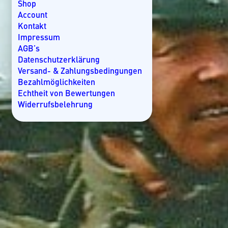
Kroatien
Shop
Kuba
Account
Lakkadiven
Kontakt
Madagaskar
Impressum
Malaysia
AGB’s
Malediven
Datenschutzerklärung
Mallorca
Versand- & Zahlungsbedingungen
Marokko
Bezahlmöglichkeiten
Mauritius
Echtheit von Bewertungen
Mexiko
Widerrufsbelehrung
Mosambik
Namibia
Nicaragua
Norwegen
Oman
Ostsee
Panama
Rangiroa
Seychellen
Slowenien
Spanien