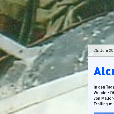
Tansania
25. Juni 2
Alc
In den Tage
Wunder: Di
von Mallorc
Trolling m