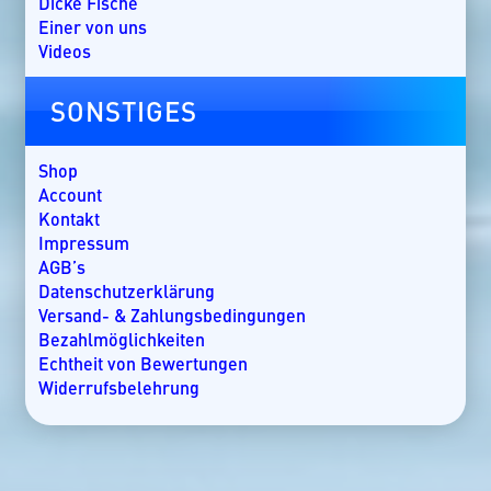
Dicke Fische
Griechenland
Einer von uns
Guatemala
Videos
Irland
Kanada
SONSTIGES
Kap Verde
Kenia
Kroatien
Shop
Kuba
Account
Lakkadiven
Kontakt
Madagaskar
Impressum
Malaysia
AGB’s
Malediven
Datenschutzerklärung
Mallorca
Versand- & Zahlungsbedingungen
Marokko
Bezahlmöglichkeiten
Mauritius
Echtheit von Bewertungen
Mexiko
Widerrufsbelehrung
Mosambik
Namibia
Nicaragua
Norwegen