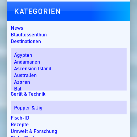
KATEGORIEN
News
Blauflossenthun
Destinationen
Ägypten
Andamanen
Ascension Island
Australien
Azoren
Bali
Gerät & Technik
Bom Bom Island
Costa Rica
Popper & Jig
Dänemark
Dominikanische Republik
Fisch-ID
Ebro-Delta
Rezepte
England
Umwelt & Forschung
Florida