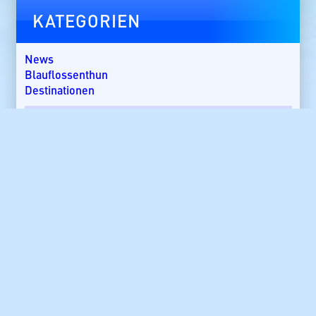
KATEGORIEN
News
Blauflossenthun
Destinationen
Ägypten
Andamanen
Ascension Island
Australien
Azoren
Bali
Gerät & Technik
Bom Bom Island
Costa Rica
Popper & Jig
Dänemark
Dominikanische Republik
Fisch-ID
Ebro-Delta
Rezepte
England
Umwelt & Forschung
Florida
Dicke Fische