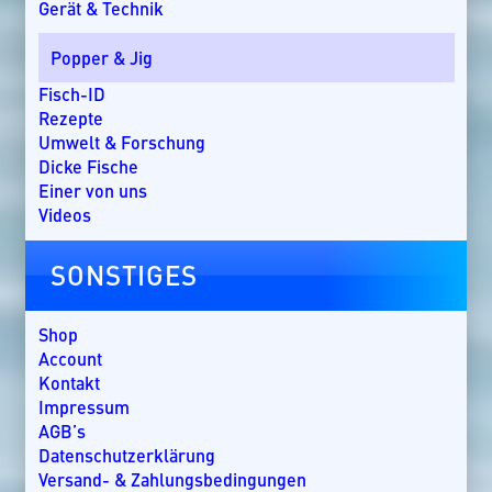
Gerät & Technik
Bom Bom Island
Costa Rica
Popper & Jig
Dänemark
Dominikanische Republik
Fisch-ID
Ebro-Delta
Rezepte
England
Umwelt & Forschung
Florida
Dicke Fische
Griechenland
Einer von uns
Guatemala
Videos
Irland
Kanada
SONSTIGES
Kap Verde
Kenia
Kroatien
Shop
Kuba
Account
Lakkadiven
Kontakt
Madagaskar
Impressum
Malaysia
AGB’s
Malediven
Datenschutzerklärung
Mallorca
Versand- & Zahlungsbedingungen