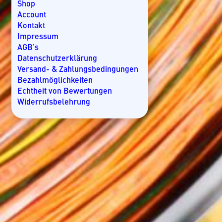
Kroatien
Shop
Kuba
Account
Lakkadiven
Kontakt
Madagaskar
Impressum
Malaysia
AGB’s
Malediven
Datenschutzerklärung
Mallorca
Versand- & Zahlungsbedingungen
Marokko
Bezahlmöglichkeiten
Mauritius
Echtheit von Bewertungen
Mexiko
Widerrufsbelehrung
Mosambik
Namibia
Nicaragua
Norwegen
Oman
Ostsee
Panama
Rangiroa
Seychellen
Slowenien
Spanien