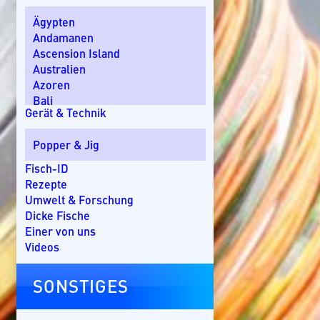
Ägypten
Andamanen
Ascension Island
Australien
Azoren
Bali
Gerät & Technik
Bom Bom Island
Costa Rica
Popper & Jig
Dänemark
Dominikanische Republik
Fisch-ID
Ebro-Delta
Rezepte
England
Umwelt & Forschung
Florida
Dicke Fische
Griechenland
Einer von uns
Guatemala
Videos
Irland
Kanada
SONSTIGES
Kap Verde
Kenia