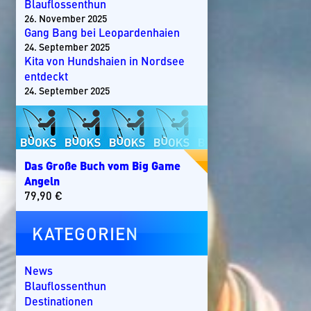
Blauflossenthun
26. November 2025
Gang Bang bei Leopardenhaien
24. September 2025
Kita von Hundshaien in Nordsee
entdeckt
24. September 2025
Das Große Buch vom Big Game
Angeln
79,90
€
KATEGORIEN
News
Blauflossenthun
Destinationen