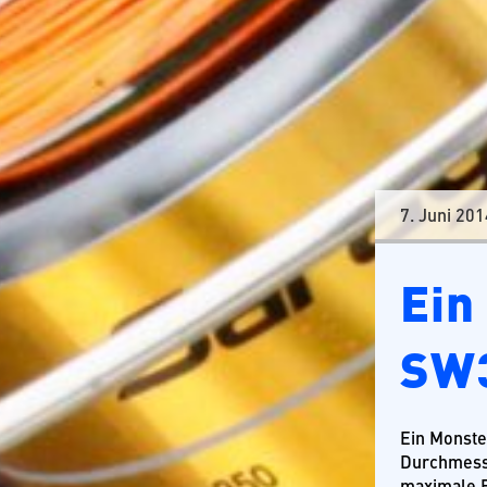
Tansania
7. Juni 201
Ein
SW
Ein Monste
Durchmesse
maximale B