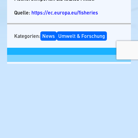
Quelle:
https://ec.europa.eu/fisheries
Kategorien:
News
Umwelt & Forschung
Schreibe einen Kommentar
Deine E-Mail-Adresse wird nicht veröffentlicht.
Erforderliche Felder sind mit
*
markiert
Kommentar
*