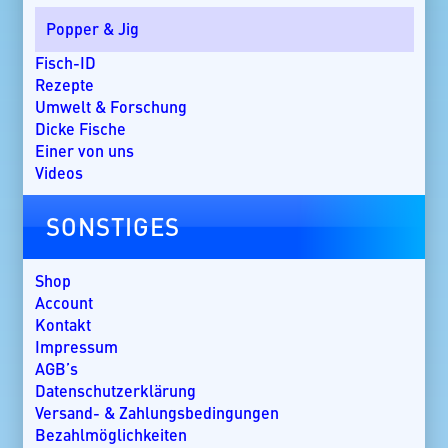
Costa Rica
Popper & Jig
Dänemark
Dominikanische Republik
Fisch-ID
Ebro-Delta
Rezepte
England
Umwelt & Forschung
Florida
Dicke Fische
Griechenland
Einer von uns
Guatemala
Videos
Irland
Kanada
SONSTIGES
Kap Verde
Kenia
Kroatien
Shop
Kuba
Account
Lakkadiven
Kontakt
Madagaskar
Impressum
Malaysia
AGB’s
Malediven
Datenschutzerklärung
Mallorca
Versand- & Zahlungsbedingungen
Marokko
Bezahlmöglichkeiten