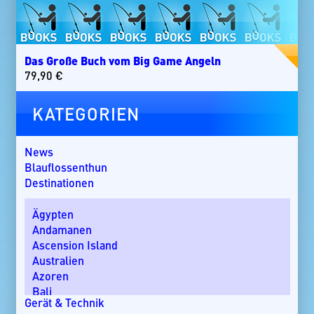
Das Große Buch vom Big Game Angeln
79,90
€
KATEGORIEN
News
Blauflossenthun
Destinationen
Ägypten
Andamanen
Ascension Island
Australien
Azoren
Bali
Gerät & Technik
Bom Bom Island